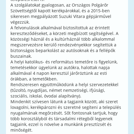
A szolgálatokat gyalogosan, az Országos Polgárőr
Szövettségtől kapott kerékpárokkal, és a 2015-ben
sikeresen megpályázott Suzuki Vitara gépjárművel
végezzük.
A felvonulások alkalmával biztosítottuk az érintett
kereszteződéseket, a körzeti megbízott segítségével. A
közösségi háznál és a kultúrháznál több alkalommal
megszervezésre kerülő rendezvényekkor segítettük a
biztonságos beparkolást az autósoknak és a fellépők
buszainak.
A helyi katolikus- és református temetőre is figyelünk,
temetésekkor ügyelünk az autókra, halottak napja
alkalmával 4 napon keresztül járőröztünk az esti
órákban, a temetőkben.
Rendszeresen együttműködünk a helyi szervezetekkel
(tűzoltó, nyugdíjas, német nemzetiségi, ifjúsági,
szociális, iskolai, óvodai alapítvány).
Mindenkit szívesen látunk a tagjaink között, aki szeret
lovagolni, kerékpározni és szeretné segíteni a település
nyugalmának megőrzését. Sőt fontosnak tartjuk, hogy
több korosztályból és társadalmi rétegből legyenek
tagjaink, ezzel is növelve a munkánk presztízsét és
minőségét.