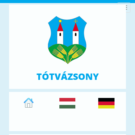
Toggl
navig
TÓTVÁZSONY