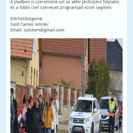
A jövőben is szeretnénk ezt az aktív járőrözést folytatni
és a többi civil szervezet programjait ezzel segíteni.
Elérhetőségeink:
Sütő Tamás /elnök/
Email:
sutotom@gmail.com