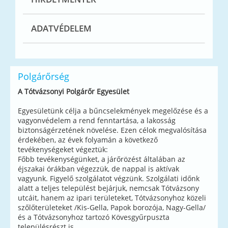
ADATVÉDELEM
Polgárőrség
A Tótvázsonyi Polgárőr Egyesület
Egyesületünk célja a bűncselekmények megelőzése és a
vagyonvédelem a rend fenntartása, a lakosság
biztonságérzetének növelése. Ezen célok megvalósítása
érdekében, az évek folyamán a következő
tevékenységeket végeztük:
Főbb tevékenységünket, a járőrözést általában az
éjszakai órákban végezzük, de nappal is aktívak
vagyunk. Figyelő szolgálatot végzünk. Szolgálati időnk
alatt a teljes települést bejárjuk, nemcsak Tótvázsony
utcáit, hanem az ipari területeket, Tótvázsonyhoz közeli
szőlőterületeket /Kis-Gella, Papok borozója, Nagy-Gella/
és a Tótvázsonyhoz tartozó Kövesgyűrpuszta
településrészt is.