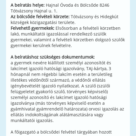
A beíratás helye:
Hajnal Óvoda és Bölcsőde 8246
Tótvázsony Hajnal u. 1.
Az bölcsőde felvételi körzete:
Tótvázsony és Hidegkút
községek közigazgatási területe.
Felvehető gyermekek:
Elsősorban a felvételi körzetben
lakó, munkáltatói igazolással rendelkező szülők
gyermekei, valamint a felvételi körzetben dolgozó szülők
gyermekei kerülnek felvételre.
A beíratáshoz szükséges dokumentumok:
a gyermek nevére kiállított személyi azonosítót és
lakcímet igazoló hatósági igazolvány, TAJ-kártya, 3
hónapnál nem régebbi lakcím esetén a területileg
illetékes védőnőtől származó, a védőnői ellátás
igénybevételét igazoló nyilatkozat. A szülő (szülői
felügyeletet gyakorló szülő, törvényes képviselő)
személyi azonosító és lakcímet igazoló hatósági
igazolványa (más törvényes képviselő esetén a
gyámhivatal gyámrendelő határozata) orvosi igazolás az
ellátás indokoltságának alátámasztására vagy
munkáltatói igazolás.
A főigazgató a bölcsődei felvétel tárgyában hozott