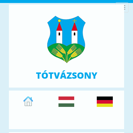
Toggl
navig
TÓTVÁZSONY