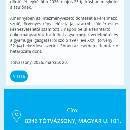
döntését legkésőbb 2026. május 25-ig írásban megküldi
a szülőnek.
Amennyiben az intézményvezető döntését a kérelmező
szülő, törvényes képviselő vitatja, az arról szóló értesítés
kézhezvételétől számított 8 napon belül a fenntartó
önkormányzathoz fordulhat a gyermekek védelméről és
a gyámügyi igazgatásról szóló 1997. évi XXXI. törvény
32. (4) bekezdése szerint. Ebben az esetben a fenntartó
határozata dönt.
Tótvázsony, 2026. március 20.
Vissza
Cím:
8246 TÓTVÁZSONY, MAGYAR U. 101.