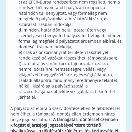
c) az EPER-Bursa rendszerben nem rögzített, nem a
rendszerből nyomtatott pályázati űrlapon, a
határidőn túl benyújtott, vagy formailag nem
megfelelő pályázatokat a bírálatból kizárja, és
kizárását írásban indokolja;
d) minden, határidőn belül, postai úton vagy
személyesen benyújtott pályázatot befogad, minden
formailag megfelelő pályázatot érdemben elbírál, és
döntését írásban indokolja;
e) csak az önkormányzat területén lakóhellyel
rendelkező pályázókat részesítheti támogatásban;
f) az elbírálás során korra, faji hovatartozásra,
nemre, bőrszínre, nemzetiségre, vallási vagy
világnézeti meggyőződésre, egészségi állapotra,
családi állapotra, tanulmányi eredményre tekintet
nélkül, kizárólag a pályázó szociális
rászorultságának objektív vizsgálatára tekintettel
járhat el.
A pályázó az elbíráló szerv döntése ellen fellebbezéssel
nem élhet, a támogatói döntés ellen érdemben nincs
helye jogorvoslatnak.
A támogatási döntéssel szemben
kifogást eljárásjogi jogszabálysértésre történő
hivatkozással, a döntésről szóló értesítés kézhezvételét