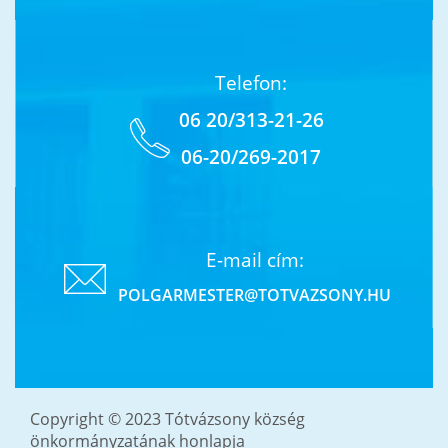
Telefon:
06 20/313-21-26
06-20/269-2017
E-mail cím:
POLGARMESTER@TOTVAZSONY.HU
Copyright © 2023 Tótvázsony község
önkormányzatának honlapja