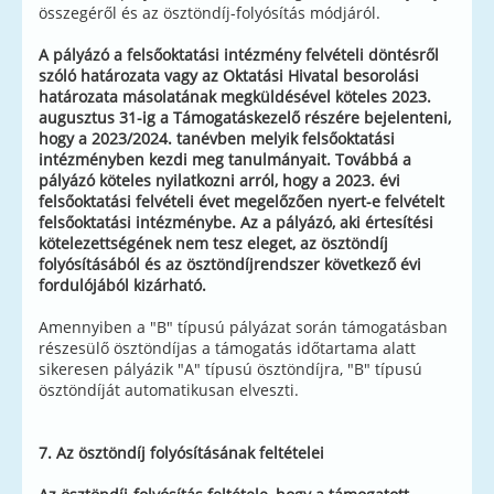
összegéről és az ösztöndíj-folyósítás módjáról.
A pályázó
a felsőoktatási intézmény felvételi döntésről
szóló határozata vagy az Oktatási Hivatal besorolási
határozata
másolatának megküldésével köteles 2023.
augusztus 31-ig a
Támogatáskezelő részére bejelenteni,
hogy a 2023/2024. tanévben melyik felsőoktatási
intézményben kezdi meg tanulmányait. Továbbá a
pályázó köteles nyilatkozni arról, hogy a 2023. évi
felsőoktatási felvételi évet megelőzően nyert-e felvételt
felsőoktatási intézménybe. Az a pályázó, aki értesítési
kötelezettségének nem tesz eleget, az ösztöndíj
folyósításából és az ösztöndíjrendszer következő évi
fordulójából kizárható.
Amennyiben a "B" típusú pályázat során támogatásban
részesülő ösztöndíjas a támogatás időtartama alatt
sikeresen pályázik "A" típusú ösztöndíjra, "B" típusú
ösztöndíját automatikusan elveszti.
7. Az ösztöndíj folyósításának feltételei