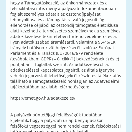
hogy a Támogatáskezelő, az önkormányzatok és a
felsőoktatási intézmény a pályázati dokumentációban
foglalt személyes adatait az ösztöndíjpályázat
lebonyolítása és a támogatásra való jogosultság
ellenőrzése céljából az ösztöndíj támogatás életciklusa
alatt kezelheti a természetes személyeknek a személyes
adatok kezelése tekintetében történő védelméről és az
ilyen adatok szabad áramlásáról, valamint a 95/46/EK
irányelv hatályon kívül helyezéséről szóló az Európai
Parlament és a Tanács (EU) 2016/679 rendelete
(továbbiakban: GDPR) – 6. cikk (1) bekezdésének c) és e)
pontjában – foglaltak szerint. Az adatkezelésről, az
adatkezeléssel kapcsolatos jogairól, az általa igénybe
vehető jogorvoslati lehetőségekről részletes tájékoztatás
található a Támogatáskezelő honlapján az Adatvédelmi
tájékoztatóban az alábbi elérhetőségen:
https://emet.gov.hu/adatkezeles/
A pályázók büntetőjogi felelősségük tudatában
kijelentik, hogy a pályázati űrlap benyújtásakor
felsőfokú végzettséggel nem rendelkeznek, felsőoktatási
intézménybe még nem nyertek felvételt.