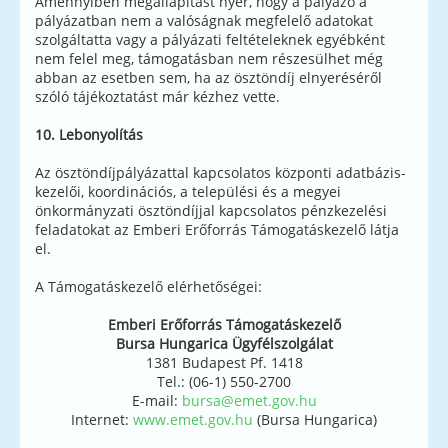
Amennyiben megállapítást nyer, hogy a pályázó a
pályázatban nem a valóságnak megfelelő adatokat
szolgáltatta vagy a pályázati feltételeknek egyébként
nem felel meg, támogatásban nem részesülhet még
abban az esetben sem, ha az ösztöndíj elnyeréséről
szóló tájékoztatást már kézhez vette.
10. Lebonyolítás
Az ösztöndíjpályázattal kapcsolatos központi adatbázis-
kezelői, koordinációs, a települési és a megyei
önkormányzati ösztöndíjjal kapcsolatos pénzkezelési
feladatokat az Emberi Erőforrás Támogatáskezelő látja
el.
A Támogatáskezelő elérhetőségei:
Emberi Erőforrás Támogatáskezelő
Bursa Hungarica Ügyfélszolgálat
1381 Budapest Pf. 1418
Tel.: (06-1) 550-2700
E-mail:
bursa@emet.gov.hu
Internet:
www.emet.gov.hu
(Bursa Hungarica)