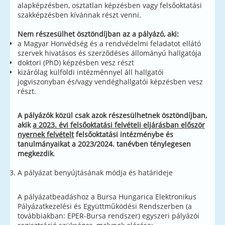
alapképzésben, osztatlan képzésben vagy felsőoktatási
szakképzésben kívánnak részt venni.
Nem részesülhet ösztöndíjban az a pályázó, aki:
a Magyar Honvédség és a rendvédelmi feladatot ellátó
szervek hivatásos és szerződéses állományú hallgatója
doktori (PhD) képzésben vesz részt
kizárólag külföldi intézménnyel áll hallgatói
jogviszonyban és/vagy vendéghallgatói képzésben vesz
részt.
A pályázók közül csak azok részesülhetnek ösztöndíjban,
akik
a 2023. évi felsőoktatási felvételi eljárásban először
nyernek felvételt
felsőoktatási intézménybe és
tanulmányaikat a 2023/2024. tanévben ténylegesen
megkezdik
.
A pályázat benyújtásának módja és határideje
A pályázatbeadáshoz a Bursa Hungarica Elektronikus
Pályázatkezelési és Együttműködési Rendszerben (a
továbbiakban: EPER-Bursa rendszer) egyszeri pályázói