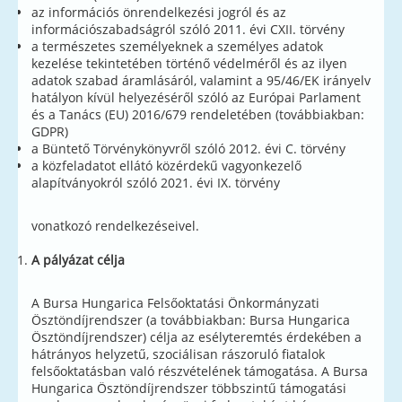
az információs önrendelkezési jogról és az
információszabadságról szóló 2011. évi CXII. törvény
a természetes személyeknek a személyes adatok
kezelése tekintetében történő védelméről és az ilyen
adatok szabad áramlásáról, valamint a 95/46/EK irányelv
hatályon kívül helyezéséről szóló az Európai Parlament
és a Tanács (EU) 2016/679 rendeletében (továbbiakban:
GDPR)
a Büntető Törvénykönyvről szóló 2012. évi C. törvény
a közfeladatot ellátó közérdekű vagyonkezelő
alapítványokról szóló 2021. évi IX. törvény
vonatkozó rendelkezéseivel.
A pályázat célja
A Bursa Hungarica Felsőoktatási Önkormányzati
Ösztöndíjrendszer (a továbbiakban: Bursa Hungarica
Ösztöndíjrendszer) célja az esélyteremtés érdekében a
hátrányos helyzetű, szociálisan rászoruló fiatalok
felsőoktatásban való részvételének támogatása. A Bursa
Hungarica Ösztöndíjrendszer többszintű támogatási