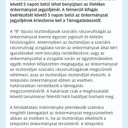
követő 5 napon belül lehet benyújtani az illetékes
önkormányzat jegyzőjénél. A felmerült kifogás
beérkezését követő 5 napon belül az önkormányzat
jegyzőjének értesítenie kell a Támogatáskezelőt.
A "B" típusú ösztöndíjasok szociális rászorultságát az
önkormányzat évente egyszer jogosult és köteles
felülvizsgálni. Amennyiben az ösztöndíjas a szociális
rászorultság vizsgálata során az önkormányzat által kért
igazolásokat nem bocsátja rendelkezésre, vagy az
önkormányzattal a vizsgálat során az együttműködést
egyéb módon kifejezetten megtagadja, az önkormányzat
az ösztöndíjas szociális rászorultságának megszűntét
vélelmezi, azaz az ösztöndíjas ösztöndíját elveszíti. A
települési önkormányzat ebben az esetben,
határozatban rendelkezik a támogatás
megszüntetéséről. A határozat csak a meghozatalát
követő tanulmányi félévtől ható hatállyal hozható meg.
A felsőoktatási intézménybe jelentkezők számára
megítélt támogatást az önkormányzat megszüntetheti
abban az esetben is, ha az ösztöndíjas elköltözik a
települési önkormányzat területéről. A települési