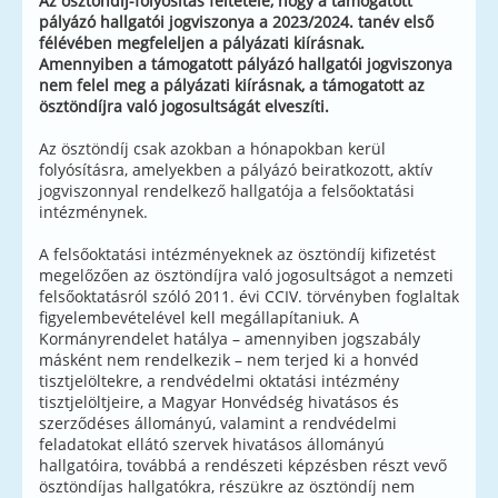
Az ösztöndíj-folyósítás feltétele, hogy a támogatott
pályázó hallgatói jogviszonya a 2023/2024. tanév első
félévében megfeleljen a pályázati kiírásnak.
Amennyiben a támogatott pályázó hallgatói jogviszonya
nem felel meg a pályázati kiírásnak, a támogatott az
ösztöndíjra való jogosultságát elveszíti.
Az ösztöndíj csak azokban a hónapokban kerül
folyósításra, amelyekben a pályázó beiratkozott, aktív
jogviszonnyal rendelkező hallgatója a felsőoktatási
intézménynek.
A felsőoktatási intézményeknek az ösztöndíj kifizetést
megelőzően az ösztöndíjra való jogosultságot a nemzeti
felsőoktatásról szóló 2011. évi CCIV. törvényben foglaltak
figyelembevételével kell megállapítaniuk. A
Kormányrendelet hatálya – amennyiben jogszabály
másként nem rendelkezik – nem terjed ki a honvéd
tisztjelöltekre, a rendvédelmi oktatási intézmény
tisztjelöltjeire, a Magyar Honvédség hivatásos és
szerződéses állományú, valamint a rendvédelmi
feladatokat ellátó szervek hivatásos állományú
hallgatóira, továbbá a rendészeti képzésben részt vevő
ösztöndíjas hallgatókra, részükre az ösztöndíj nem