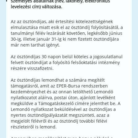
személyes adatainak (név, lakóhely, elektronikus
levelezési cím) változása.
Az az ösztöndíjas, aki értesítési kötelezettségének
elmulasztása miatt esik el az ösztöndíj folyósításától, a
tanulmányi félév lezárását követően, legkésőbb június
30-ig, illetve január 31-ig ki nem fizetett ösztöndíjára
már nem tarthat igényt.
Az ösztöndíjas 30 napon belül köteles a jogosulatlanul
felvett ösztöndíjat a folyósító felsőoktatási intézmény
részére visszafizetni.
Az ösztöndíjas lemondhat a számára megítélt
támogatásról, amit az EPER-Bursa rendszerben
kezdeményezhet és az onnan letölthető Lemondó
nyilatkozatot aláírva, postai úton, ajánlott levélként
megküldve a Támogatáskezelő címére jelenthet be. A
Lemondó nyilatkozat beküldésével az ösztöndíjas a
nyertes ösztöndíjpályázatát megszünteti, azaz a
megjelölt félévről és az ösztöndíj további félévi
részleteiről is lemond.