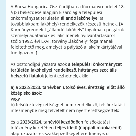
A Bursa Hungarica Ösztöndíjban a Kormányrendelet 18.
§ (2) bekezdése alapján kizárólag a települési
önkormányzat területén
állandó lakóhellyel
(a
továbbiakban: lakóhely) rendelkezők részesülhetnek. [A
Kormányrendelet „állandó lakóhely” fogalma a polgárok
személyi adatainak és lakcímének nyilvántartásáról
szóló 1992. évi LXVI. törvény „lakóhely” fogalmának
feleltethető meg, amelyet a pályázó a lakcímkártyájával
tud igazolni.]
Az ösztöndíjpályázatra azok
a települési önkormányzat
területén lakóhellyel rendelkező, hátrányos szociális
helyzetű fiatalok
jelentkezhetnek, akik:
a) a 2022/2023. tanévben utolsó éves, érettségi előtt álló
középiskolások;
vagy
b) felsőfokú végzettséggel nem rendelkező, felsőoktatási
intézménybe még felvételt nem nyert érettségizettek;
és a
2023/2024. tanévtől kezdődően
felsőoktatási
intézmény keretében
teljes idejű (nappali munkarend
)
alapfokozatot és szakképzettséget eredményező