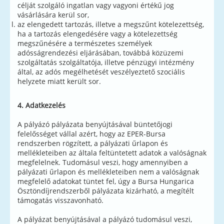
célját szolgáló ingatlan vagy vagyoni értékű jog
vásárlására kerül sor,
az elengedett tartozás, illetve a megszűnt kötelezettség,
ha a tartozás elengedésére vagy a kötelezettség
megszűnésére a természetes személyek
adósságrendezési eljárásában, továbbá közüzemi
szolgáltatás szolgáltatója, illetve pénzügyi intézmény
által, az adós megélhetését veszélyeztető szociális
helyzete miatt került sor.
4. Adatkezelés
A pályázó pályázata benyújtásával büntetőjogi
felelősséget vállal azért, hogy az EPER-Bursa
rendszerben rögzített, a pályázati űrlapon és
mellékleteiben az általa feltüntetett adatok a valóságnak
megfelelnek. Tudomásul veszi, hogy amennyiben a
pályázati űrlapon és mellékleteiben nem a valóságnak
megfelelő adatokat tüntet fel, úgy a Bursa Hungarica
Ösztöndíjrendszerből pályázata kizárható, a megítélt
támogatás visszavonható.
A pályázat benyújtásával a pályázó tudomásul veszi,