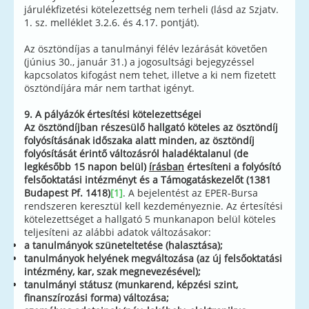
járulékfizetési kötelezettség nem terheli (lásd az Szjatv.
1. sz. melléklet 3.2.6. és 4.17. pontját).
Az ösztöndíjas a tanulmányi félév lezárását követően
(június 30., január 31.) a jogosultsági bejegyzéssel
kapcsolatos kifogást nem tehet, illetve a ki nem fizetett
ösztöndíjára már nem tarthat igényt.
9. A pályázók értesítési kötelezettségei
Az ösztöndíjban részesülő hallgató köteles az ösztöndíj
folyósításának időszaka alatt minden, az ösztöndíj
folyósítását érintő változásról haladéktalanul (de
legkésőbb 15 napon belül)
írásban
értesíteni
a folyósító
felsőoktatási intézményt és
a Támogatáskezelőt (1381
Budapest Pf. 1418)
[1]
. A bejelentést az EPER-Bursa
rendszeren keresztül kell kezdeményeznie. Az értesítési
kötelezettséget a hallgató 5 munkanapon belül köteles
teljesíteni az alábbi adatok változásakor:
a tanulmányok szüneteltetése (halasztása);
tanulmányok helyének megváltozása (az új felsőoktatási
intézmény, kar, szak megnevezésével);
tanulmányi státusz (munkarend, képzési szint,
finanszírozási forma) változása;