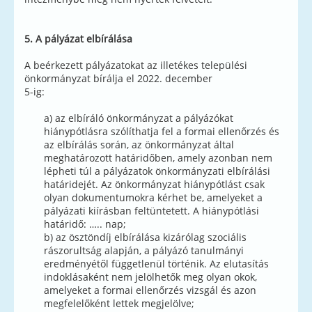
5. A pályázat elbírálása
A beérkezett pályázatokat az illetékes települési
önkormányzat bírálja el 2022. december
5-ig:
a) az elbíráló önkormányzat a pályázókat
hiánypótlásra szólíthatja fel a formai ellenőrzés és
az elbírálás során, az önkormányzat által
meghatározott határidőben, amely azonban nem
lépheti túl a pályázatok önkormányzati elbírálási
határidejét. Az önkormányzat hiánypótlást csak
olyan dokumentumokra kérhet be, amelyeket a
pályázati kiírásban feltüntetett. A hiánypótlási
határidő: ….. nap;
b) az ösztöndíj elbírálása kizárólag szociális
rászorultság alapján, a pályázó tanulmányi
eredményétől függetlenül történik. Az elutasítás
indoklásaként nem jelölhetők meg olyan okok,
amelyeket a formai ellenőrzés vizsgál és azon
megfelelőként lettek megjelölve;