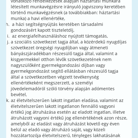
vonatkozó rendelkezések alapján háztartási munkára
létesített munkavégzésre irányuló jogviszony keretében
történő munkavégzésnek (a továbbiakban: háztartási
munka) a havi ellenértéke,
a házi segítségnyújtás keretében társadalmi
gondozásért kapott tiszteletdíj,
az energiafelhasználáshoz nyújtott támogatás,
a szociális szövetkezet tagja által, a közérdekű nyugdíjas
szövetkezet öregségi nyugdíjban vagy átmeneti
bányászjáradékban részesülő tagja által, valamint a
kisgyermekkel otthon lévők szövetkezetének nem
nagyszülőként gyermekgondozási díjban vagy
gyermekgondozást segítő ellátásban részesülő tagja
által a szövetkezetben végzett tevékenység
ellenértékeként megszerzett, a személyi
jövedelemadóról szóló törvény alapján adómentes
bevétel,
az életvitelszerűen lakott ingatlan eladása, valamint az
életvitelszerűen lakott ingatlanon fennálló vagyoni
értékű jog átruházása esetén az eladott ingatlan, illetve
átruházott vagyoni értékű jog ellenértékének azon része,
amelyből az eladást vagy átruházást követő egy éven
belül az eladó vagy átruházó saját, vagy közeli
hozzátartozója életvitelszerű, tényleges lakhatásának