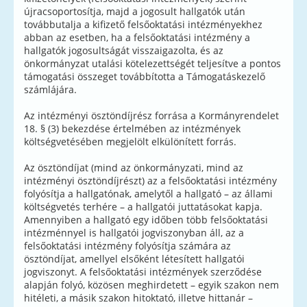
újracsoportosítja, majd a jogosult hallgatók után
továbbutalja a kifizető felsőoktatási intézményekhez
abban az esetben, ha a felsőoktatási intézmény a
hallgatók jogosultságát visszaigazolta, és az
önkormányzat utalási kötelezettségét teljesítve a pontos
támogatási összeget továbbította a Támogatáskezelő
számlájára.
Az intézményi ösztöndíjrész forrása a Kormányrendelet
18. § (3) bekezdése értelmében az intézmények
költségvetésében megjelölt elkülönített forrás.
Az ösztöndíjat (mind az önkormányzati, mind az
intézményi ösztöndíjrészt) az a felsőoktatási intézmény
folyósítja a hallgatónak, amelytől a hallgató – az állami
költségvetés terhére – a hallgatói juttatásokat kapja.
Amennyiben a hallgató egy időben több felsőoktatási
intézménnyel is hallgatói jogviszonyban áll, az a
felsőoktatási intézmény folyósítja számára az
ösztöndíjat, amellyel elsőként létesített hallgatói
jogviszonyt. A felsőoktatási intézmények szerződése
alapján folyó, közösen meghirdetett – egyik szakon nem
hitéleti, a másik szakon hitoktató, illetve hittanár –