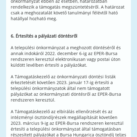
önkormányzat ebben az esetben, határozatban
rendelkezik a támogatás megszüntetéséről. A határozat
csak a meghozatalát követő tanulmányi félévtől ható
hatállyal hozható meg.
6. Értesítés a pályázati döntésről
A települési önkormányzat a meghozott döntéséről és
annak indokáról 2022. december 6-ig az EPER-Bursa
rendszeren keresztül elektronikusan vagy postai úton
küldött levélben értesíti a pályázókat.
A Támogatáskezelő az önkormányzati döntési listák
érkeztetését követően 2023. január 17-ig értesíti a
települési önkormányzatok által nem támogatott
pályázókat az önkormányzati döntésről az EPER-Bursa
rendszeren keresztül.
A Támogatáskezelő az elbírálás ellenőrzését és az
intézményi ösztöndíjrészek megállapítását követően
2023. március 9-ig az EPER-Bursa rendszeren keresztül
értesíti a települési önkormányzat által támogatásban
részesített pályázókat a Bursa Hungarica ösztöndíj teljes