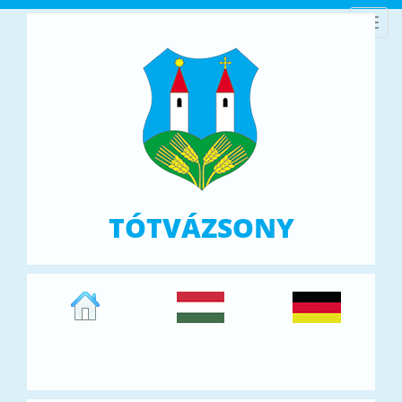
Toggl
navig
TÓTVÁZSONY