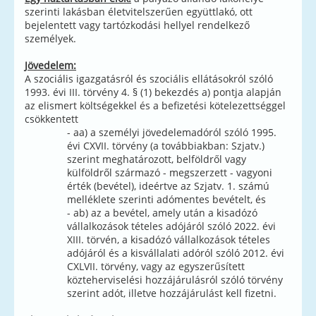
szerinti lakásban életvitelszerűen együttlakó, ott
bejelentett vagy tartózkodási hellyel rendelkező
személyek.
Jövedelem:
A szociális igazgatásról és szociális ellátásokról szóló
1993. évi III. törvény 4. § (1) bekezdés a) pontja alapján
az elismert költségekkel és a befizetési kötelezettséggel
csökkentett
- aa) a személyi jövedelemadóról szóló 1995.
évi CXVII. törvény (a továbbiakban: Szjatv.)
szerint meghatározott, belföldről vagy
külföldről származó - megszerzett - vagyoni
érték (bevétel), ideértve az Szjatv. 1. számú
melléklete szerinti adómentes bevételt, és
- ab) az a bevétel, amely után a kisadózó
vállalkozások tételes adójáról szóló 2022. évi
XIII. törvén, a kisadózó vállalkozások tételes
adójáról és a kisvállalati adóról szóló 2012. évi
CXLVII. törvény, vagy az egyszerűsített
közteherviselési hozzájárulásról szóló törvény
szerint adót, illetve hozzájárulást kell fizetni.