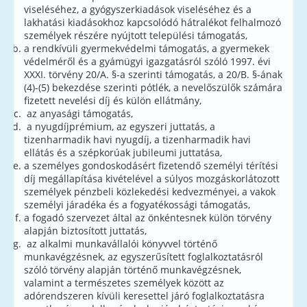
viseléséhez, a gyógyszerkiadások viseléséhez és a
lakhatási kiadásokhoz kapcsolódó hátralékot felhalmozó
személyek részére nyújtott települési támogatás,
a rendkívüli gyermekvédelmi támogatás, a gyermekek
védelméről és a gyámügyi igazgatásról szóló 1997. évi
XXXI. törvény 20/A. §-a szerinti támogatás, a 20/B. §-ának
(4)-(5) bekezdése szerinti pótlék, a nevelőszülők számára
fizetett nevelési díj és külön ellátmány,
az anyasági támogatás,
a nyugdíjprémium, az egyszeri juttatás, a
tizenharmadik havi nyugdíj, a tizenharmadik havi
ellátás és a szépkorúak jubileumi juttatása,
a személyes gondoskodásért fizetendő személyi térítési
díj megállapítása kivételével a súlyos mozgáskorlátozott
személyek pénzbeli közlekedési kedvezményei, a vakok
személyi járadéka és a fogyatékossági támogatás,
a fogadó szervezet által az önkéntesnek külön törvény
alapján biztosított juttatás,
az alkalmi munkavállalói könyvvel történő
munkavégzésnek, az egyszerűsített foglalkoztatásról
szóló törvény alapján történő munkavégzésnek,
valamint a természetes személyek között az
adórendszeren kívüli keresettel járó foglalkoztatásra