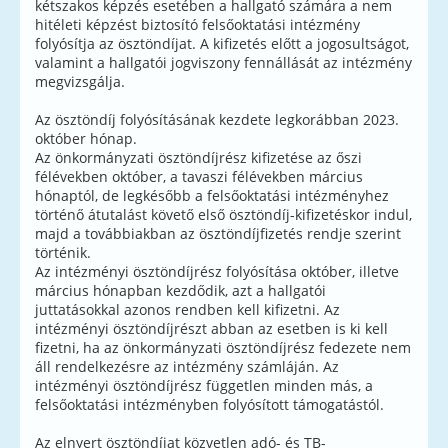
kétszakos képzés esetében a hallgató számára a nem
hitéleti képzést biztosító felsőoktatási intézmény
folyósítja az ösztöndíjat. A kifizetés előtt a jogosultságot,
valamint a hallgatói jogviszony fennállását az intézmény
megvizsgálja.
Az ösztöndíj folyósításának kezdete legkorábban 2023.
október hónap.
Az önkormányzati ösztöndíjrész kifizetése az őszi
félévekben október, a tavaszi félévekben március
hónaptól, de legkésőbb a felsőoktatási intézményhez
történő átutalást követő első ösztöndíj-kifizetéskor indul,
majd a továbbiakban az ösztöndíjfizetés rendje szerint
történik.
Az intézményi ösztöndíjrész folyósítása október, illetve
március hónapban kezdődik, azt a hallgatói
juttatásokkal azonos rendben kell kifizetni. Az
intézményi ösztöndíjrészt abban az esetben is ki kell
fizetni, ha az önkormányzati ösztöndíjrész fedezete nem
áll rendelkezésre az intézmény számláján. Az
intézményi ösztöndíjrész független minden más, a
felsőoktatási intézményben folyósított támogatástól.
Az elnyert ösztöndíjat közvetlen adó- és TB-