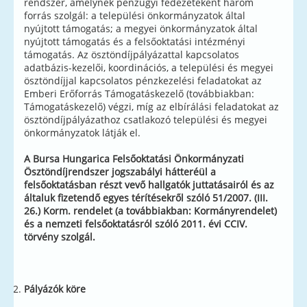
rendszer, amelynek pénzügyi fedezeteként három
forrás szolgál: a települési önkormányzatok által
nyújtott támogatás; a megyei önkormányzatok által
nyújtott támogatás és a felsőoktatási intézményi
támogatás. Az ösztöndíjpályázattal kapcsolatos
adatbázis-kezelői, koordinációs, a települési és megyei
ösztöndíjjal kapcsolatos pénzkezelési feladatokat az
Emberi Erőforrás Támogatáskezelő (továbbiakban:
Támogatáskezelő) végzi, míg az elbírálási feladatokat az
ösztöndíjpályázathoz csatlakozó települési és megyei
önkormányzatok látják el.
A Bursa Hungarica Felsőoktatási Önkormányzati
Ösztöndíjrendszer jogszabályi hátteréül a
felsőoktatásban részt vevő hallgatók juttatásairól és az
általuk fizetendő egyes térítésekről szóló 51/2007. (III.
26.) Korm. rendelet (a továbbiakban:
Kormányrendelet)
és a nemzeti felsőoktatásról szóló 2011. évi CCIV.
törvény szolgál.
Pályázók köre