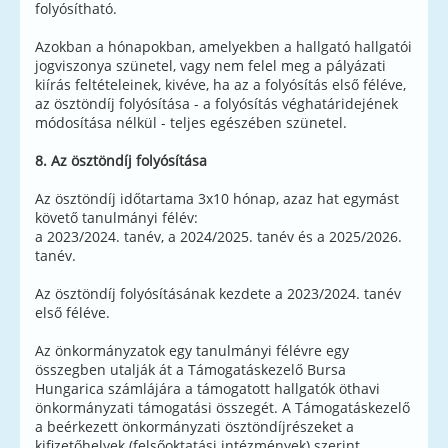
folyósítható.
Azokban a hónapokban, amelyekben a hallgató hallgatói
jogviszonya szünetel, vagy nem felel meg a pályázati
kiírás feltételeinek, kivéve, ha az a folyósítás első féléve,
az ösztöndíj folyósítása - a folyósítás véghatáridejének
módosítása nélkül - teljes egészében szünetel.
8. Az ösztöndíj folyósítása
Az ösztöndíj időtartama 3x10 hónap, azaz hat egymást
követő tanulmányi félév:
a 2023/2024. tanév, a 2024/2025. tanév és a 2025/2026.
tanév.
Az ösztöndíj folyósításának kezdete a 2023/2024. tanév
első féléve.
Az önkormányzatok egy tanulmányi félévre egy
összegben utalják át a Támogatáskezelő Bursa
Hungarica számlájára a támogatott hallgatók öthavi
önkormányzati támogatási összegét. A Támogatáskezelő
a beérkezett önkormányzati ösztöndíjrészeket a
kifizetőhelyek (felsőoktatási intézmények) szerint