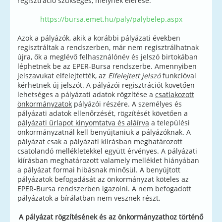
regisztráció szükséges, melynek elérése:
https://bursa.emet.hu/paly/palybelep.aspx
Azok a pályázók, akik a korábbi pályázati években
regisztráltak a rendszerben, már nem regisztrálhatnak
újra, ők a meglévő felhasználónév és jelszó birtokában
léphetnek be az EPER-Bursa rendszerbe. Amennyiben
jelszavukat elfelejtették, az
Elfelejtett jelszó
funkcióval
kérhetnek új jelszót. A pályázói regisztrációt követően
lehetséges a pályázati adatok rögzítése a
csatlakozott
önkormányzatok
pályázói részére. A személyes és
pályázati adatok ellenőrzését, rögzítését követően a
pályázati űrlapot kinyomtatva és aláírva
a települési
önkormányzatnál kell benyújtaniuk a pályázóknak. A
pályázat csak a pályázati kiírásban meghatározott
csatolandó mellékletekkel együtt érvényes. A pályázati
kiírásban meghatározott valamely melléklet hiányában
a pályázat formai hibásnak minősül. A benyújtott
pályázatok befogadását az önkormányzat köteles az
EPER-Bursa rendszerben igazolni. A nem befogadott
pályázatok a bírálatban nem vesznek részt.
A pályázat rögzítésének és az önkormányzathoz történő