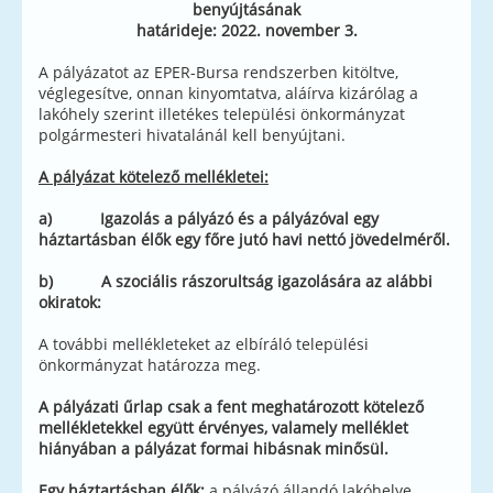
benyújtásának
határideje: 2022. november 3.
A pályázatot az EPER-Bursa rendszerben kitöltve,
véglegesítve, onnan kinyomtatva, aláírva kizárólag a
lakóhely szerint illetékes települési önkormányzat
polgármesteri hivatalánál kell benyújtani.
A pályázat kötelező mellékletei:
a) Igazolás a pályázó és a pályázóval egy
háztartásban élők egy főre jutó havi nettó jövedelméről.
b) A szociális rászorultság igazolására az alábbi
okiratok:
A további mellékleteket az elbíráló települési
önkormányzat határozza meg.
A pályázati űrlap csak a fent meghatározott kötelező
mellékletekkel együtt érvényes, valamely melléklet
hiányában a pályázat formai hibásnak minősül.
Egy háztartásban élők:
a pályázó állandó lakóhelye