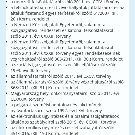
a nemzeti felsőoktatásról szóló 2011. évi CCIV. törvény
a felsőoktatásban részt vevő hallgatók juttatásairól és az
általuk fizetendő egyes térítésekről szóló 51/2007. (III.
26.) Korm. rendelet
a Nemzeti Közszolgálati Egyetemről, valamint a
közigazgatási, rendészeti és katonai felsőoktatásról
szóló 2011. évi CXXXII. törvény
a Nemzeti Közszolgálati Egyetemről, valamint a
közigazgatási, rendészeti és katonai felsőoktatásról
szóló 2011. évi CXXXII. törvény egyes rendelkezéseinek
végrehajtásáról szóló 363/2011. (XII. 30.) Korm. rendelet
a szociális igazgatásról és szociális ellátásokról szóló
1993. évi III. törvény
az államháztartásról szóló 2011. évi CXCV. törvény
az államháztartásról szóló törvény végrehajtásáról szóló
368/2011. (XII. 31.) Korm. rendelet
Magyarország helyi önkormányzatairól szóló 2011. évi
CLXXXIX. törvény
a polgárok személyi adatainak és lakcímének
nyilvántartásáról szóló 1992. évi LXVI. törvény
az elektronikus ügyintézés és a bizalmi szolgáltatások
általános szabályairól szóló 2015. évi CCXXII. törvény
az elektronikus ügyintézés részletszabályairól szóló
451/2016. (XII. 19.) Korm. rendelet