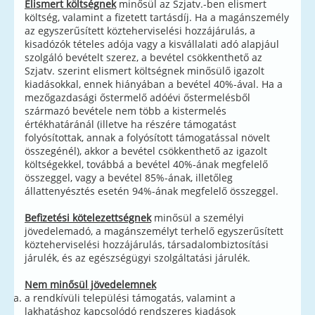
Elismert költségnek
minősül az Szjatv.-ben elismert
költség, valamint a fizetett tartásdíj. Ha a magánszemély
az egyszerűsített közteherviselési hozzájárulás, a
kisadózók tételes adója vagy a kisvállalati adó alapjául
szolgáló bevételt szerez, a bevétel csökkenthető az
Szjatv. szerint elismert költségnek minősülő igazolt
kiadásokkal, ennek hiányában a bevétel 40%-ával. Ha a
mezőgazdasági őstermelő adóévi őstermelésből
származó bevétele nem több a kistermelés
értékhatáránál (illetve ha részére támogatást
folyósítottak, annak a folyósított támogatással növelt
összegénél), akkor a bevétel csökkenthető az igazolt
költségekkel, továbbá a bevétel 40%-ának megfelelő
összeggel, vagy a bevétel 85%-ának, illetőleg
állattenyésztés esetén 94%-ának megfelelő összeggel.
Befizetési kötelezettségnek
minősül a személyi
jövedelemadó, a magánszemélyt terhelő egyszerűsített
közteherviselési hozzájárulás, társadalombiztosítási
járulék, és az egészségügyi szolgáltatási járulék.
Nem minősül jövedelemnek
a rendkívüli települési támogatás, valamint a
lakhatáshoz kapcsolódó rendszeres kiadások