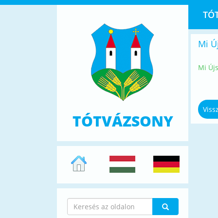
TÓ
Mi Ú
Mi Új
Viss
TÓTVÁZSONY