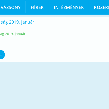
TVÁZSONY
HÍREK
INTÉZMÉNYEK
KÖZÉR
jság 2019. január
sag 2019. január
za