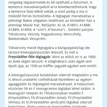
rengeteg téglatörmelék és kő található a felszínen. A
kemence maradványaiból arra következtethetünk, hogy
a kemence falai kőből voltak, a vizet pedig a ma is
működő forrás biztosította. A téglagyár maradványa a
jelenlegi Bakos völgyben találtható, az Alstädtler ház a
jelenlegi Mázár ház. Betűjelei: AI, IA, A1881I, A1888I,
A1889I, A1890I, A "szív"I, A"korona"I, . fellelési ponjtai:
Tótvázsony, Vászoly, Nagyvázsony, Mencshely,
Balatonakali, Veszprém.
Tótvázsony másik téglagyára a közigazgatásilag ide
tartozó Kövesgyűrpusztán létesült. Ez volt a
Freystädtler-féle téglagyár.
Mint az előző, ez is az 1800-
as évek végén készült. A világháború után egyik sem
épült újjá, az 1930-as Koffler jegyzék egyiket sem említi.
A kövesgyűrpusztai kutatásban sikerült megtalálni a ma
is létező uradalmi cselédházak közelében az egykori
agyaggödör és téglaégető maradványait. A helyszínen
elszórtan FA és F monogramos téglákat lehet találni. A
kövesgyűri telepen és Tótvázsonyban további F
(Freystädtler), FA (Freystädtler Antal), FV (Freystädtler
Vilmos), és FJ (Freystädtler Jenő) jelű téglákat sikerült
begyűjteni. Párhuzamosan Freystädtler Szigligeti