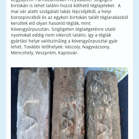
birtokán is lehet találni hozzá köthető téglajeleket. A
mai vár alatti szolgálati lakás lépcsőjéből, a helyi
borospincéből és az egykori birtokán talált téglarakásból
kerültek elő olyan hasonló téglák, mint
Kövesgyűrpusztán. Szigligeten téglaégetésre utaló
nyomokat eddig nem sikerült találni, így a téglák
gyártási helye valószínűleg a kövesgyűrpusztai gyár
lehet. További lelőhelyek: Vászoly, Nagyvázsony,
Mencshely, Veszprém, Kaposvár.