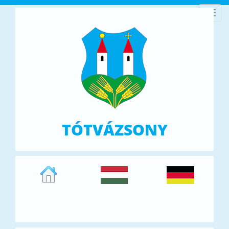
Toggl
navig
TÓTVÁZSONY