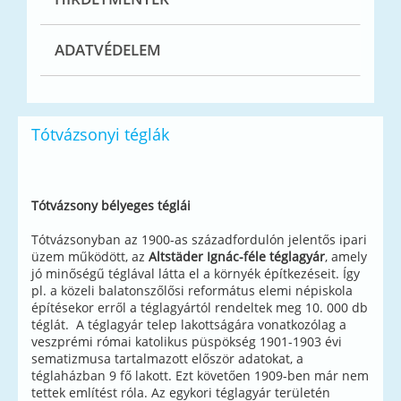
ADATVÉDELEM
Tótvázsonyi téglák
Tótvázsony bélyeges téglái
Tótvázsonyban az 1900-as századfordulón jelentős ipari
üzem működött, az
Altstäder Ignác-féle téglagyár
, amely
jó minőségű téglával látta el a környék építkezéseit. Így
pl. a közeli balatonszőlősi református elemi népiskola
építésekor erről a téglagyártól rendeltek meg 10. 000 db
téglát. A téglagyár telep lakottságára vonatkozólag a
veszprémi római katolikus püspökség 1901-1903 évi
sematizmusa tartalmazott először adatokat, a
téglaházban 9 fő lakott. Ezt követően 1909-ben már nem
tettek említést róla. Az egykori téglagyár területén