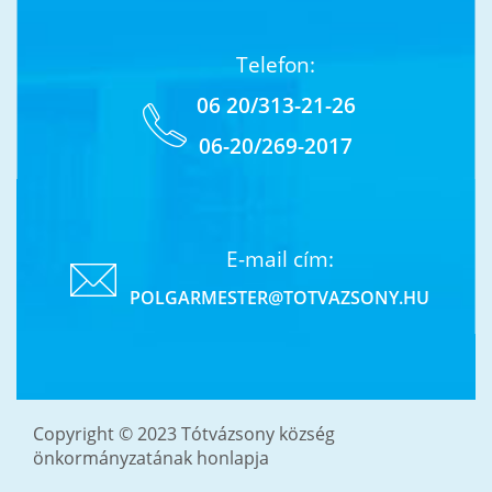
Telefon:
06 20/313-21-26
06-20/269-2017
E-mail cím:
POLGARMESTER@TOTVAZSONY.HU
Copyright © 2023 Tótvázsony község
önkormányzatának honlapja