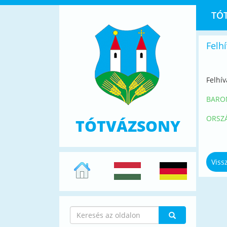
TÓ
Felh
Felhív
BARO
ORSZÁ
TÓTVÁZSONY
Viss