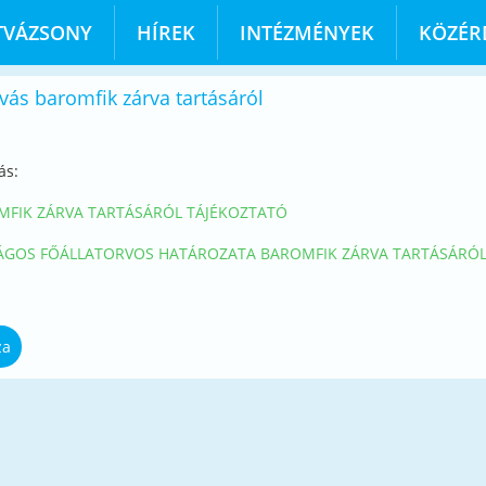
TVÁZSONY
HÍREK
INTÉZMÉNYEK
KÖZÉR
ívás baromfik zárva tartásáról
ás:
MFIK ZÁRVA TARTÁSÁRÓL TÁJÉKOZTATÓ
GOS FŐÁLLATORVOS HATÁROZATA BAROMFIK ZÁRVA TARTÁSÁRÓL 2
za