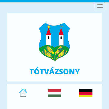
Toggl
navig
TÓTVÁZSONY