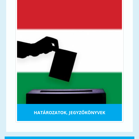
HATÁROZATOK, JEGYZŐKÖNYVEK