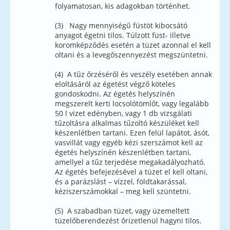
folyamatosan, kis adagokban történhet.
(3) Nagy mennyiségű füstöt kibocsátó
anyagot égetni tilos. Túlzott füst- illetve
koromképződés esetén a tüzet azonnal el kell
oltani és a levegőszennyezést megszüntetni.
(4) A tűz őrzéséről és veszély esetében annak
eloltásáról az égetést végző köteles
gondoskodni. Az égetés helyszínén
megszerelt kerti locsolótömlőt, vagy legalább
50 l vizet edényben, vagy 1 db vizsgálati
tűzoltásra alkalmas tűzoltó készüléket kell
készenlétben tartani. Ezen felül lapátot, ásót,
vasvillát vagy egyéb kézi szerszámot kell az
égetés helyszínén készenlétben tartani,
amellyel a tűz terjedése megakadályozható.
Az égetés befejezésével a tüzet el kell oltani,
és a parázslást – vízzel, földtakarással,
kéziszerszámokkal – meg kell szüntetni.
(5) A szabadban tüzet, vagy üzemeltett
tüzelőberendezést őrizetlenül hagyni tilos.