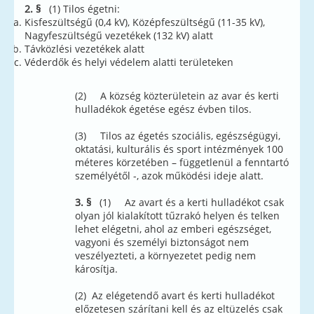
2. §
(1) Tilos égetni:
Kisfeszültségű (0,4 kV), Középfeszültségű (11-35 kV),
Nagyfeszültségű vezetékek (132 kV) alatt
Távközlési vezetékek alatt
Véderdők és helyi védelem alatti területeken
(2) A község közterületein az avar és kerti
hulladékok égetése egész évben tilos.
(3) Tilos az égetés szociális, egészségügyi,
oktatási, kulturális és sport intézmények 100
méteres körzetében – függetlenül a fenntartó
személyétől -, azok működési ideje alatt.
3. §
(1) Az avart és a kerti hulladékot csak
olyan jól kialakított tűzrakó helyen és telken
lehet elégetni, ahol az emberi egészséget,
vagyoni és személyi biztonságot nem
veszélyezteti, a környezetet pedig nem
károsítja.
(2) Az elégetendő avart és kerti hulladékot
előzetesen szárítani kell és az eltüzelés csak