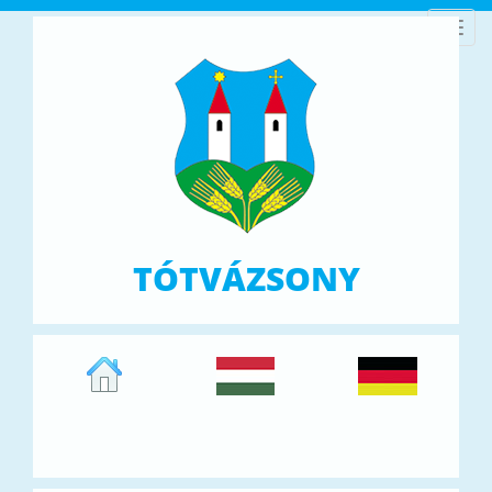
Toggl
navig
TÓTVÁZSONY