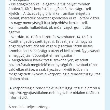
- Kis adagokban kell elégetni, a tűz helyét minden
épülettől, fától, kerítéstől megfelelő távolságra kell
kijelölni. A tüzet végig őrizni kell, amikor elégett, a
hamut, maradék parazsat gondosan el kell oltani vízzel.
- A nagy mennyiségű füst képződést kerülni kell,
kommunális hulladékot, pl. műanyagot, gumit tilos
égetni!
- Szerdán 10-19 óra között és szombaton 14-18 óra
között engedélyezett égetni. Ezt azt jelenti, hogy az
engedélyezett időszak végére (szerdán 19:00 illetve
szombaton 18:00 óráig) a tüzet el kell oltani, így javasolt
a meggyújtás időpontját ehhez igazítani.
- Megfelelően kialakított tűzrakóhelyen, az adott
háztartásnak megfelelő mennyiségű étel szabad tűzön
való elkészítése, a szabályozáson kívüli időben is
megengedett / kivéve a központilag elrendelt tűzgyújtási
tilalom alatt.
A központilag elrendelt aktuális tűzgyújtási tilalomról a
http://tuzgyujtasitilalom.nebih.gov.hu/ oldalon találnak
információt.
A rendelet teljes szövege: