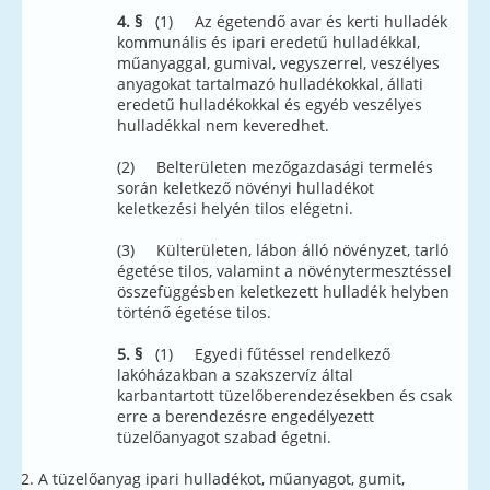
4. §
(1) Az égetendő avar és kerti hulladék
kommunális és ipari eredetű hulladékkal,
műanyaggal, gumival, vegyszerrel, veszélyes
anyagokat tartalmazó hulladékokkal, állati
eredetű hulladékokkal és egyéb veszélyes
hulladékkal nem keveredhet.
(2) Belterületen mezőgazdasági termelés
során keletkező növényi hulladékot
keletkezési helyén tilos elégetni.
(3) Külterületen, lábon álló növényzet, tarló
égetése tilos, valamint a növénytermesztéssel
összefüggésben keletkezett hulladék helyben
történő égetése tilos.
5. §
(1) Egyedi fűtéssel rendelkező
lakóházakban a szakszervíz által
karbantartott tüzelőberendezésekben és csak
erre a berendezésre engedélyezett
tüzelőanyagot szabad égetni.
A tüzelőanyag ipari hulladékot, műanyagot, gumit,