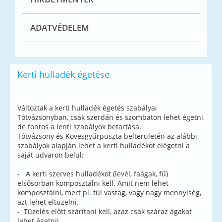
ADATVÉDELEM
Kerti hulladék égetése
Változtak a kerti hulladék égetés szabályai
Tótvázsonyban, csak szerdán és szombaton lehet égetni,
de fontos a lenti szabályok betartása.
Tótvázsony és Kövesgyűrpuszta belterületén az alábbi
szabályok alapján lehet a kerti hulladékot elégetni a
saját udvaron belül:
- A kerti szerves hulladékot (levél, faágak, fű)
elsősorban komposztálni kell. Amit nem lehet
komposztálni, mert pl. túl vastag, vagy nagy mennyiség,
azt lehet eltüzelni.
- Tüzelés előtt szárítani kell, azaz csak száraz ágakat
lehet égetni!