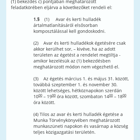
(1) bekezdés c) pontjában meghatározott
feladatkörében eljárva a következőket rendeli el:
1.§
(1) Avar és kerti hulladék
ártalmatlanításáról elsősorban
komposztálással kell gondoskodni.
(2) Avar és kerti hulladékok égetésére csak
akkor kerülhet sor, – kivéve, ha az adott
területen az égetést a rendelet megtiltja -
amikor kezelésük az (1) bekezdésben
meghatározott módon nem végezhető el.
(3) Az égetés március 1. és május 31. között,
továbbá szeptember 1. és november 30.
között lehetséges, hétköznapokon szerdán
00
00
00
00
10
– 19
óra között, szombaton 14
– 18
óra között.
(4) Tilos az avar és kerti hulladék égetése a
Munka Törvénykönyvében meghatározott
munkaszüneti napokon és vasárnap a község
teljes közigazgatási területén.