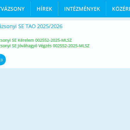
TVÁZSONY
HÍREK
INTÉZMÉNYEK
KÖZÉR
ázsonyi SE TAO 2025/2026
zsonyi SE Kérelem 002552-2025-MLSZ
zsonyi SE Jóváhagyó Végzés 002552-2025-MLSZ
za