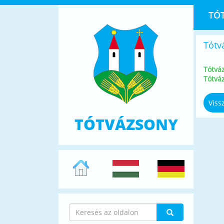
TÓ
Tótv
Tótvá
Tótvá
Viss
TÓTVÁZSONY