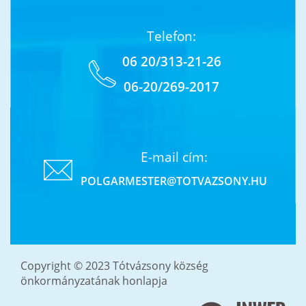
Telefon:
06 20/313-21-26
06-20/269-2017
E-mail cím:
POLGARMESTER@TOTVAZSONY.HU
Copyright © 2023 Tótvázsony község
önkormányzatának honlapja