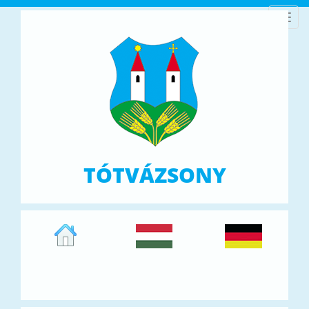
Toggl
navig
TÓTVÁZSONY