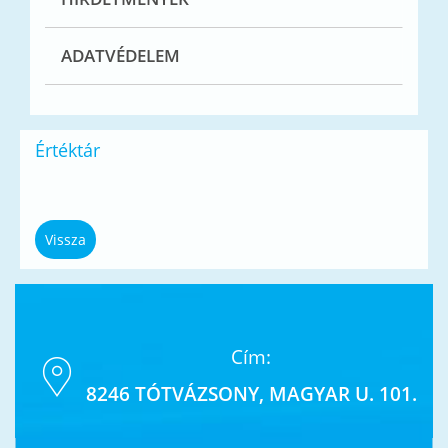
ADATVÉDELEM
Értéktár
Vissza
Cím:
8246 TÓTVÁZSONY, MAGYAR U. 101.