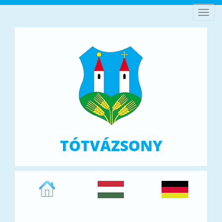
Toggl
navig
TÓTVÁZSONY